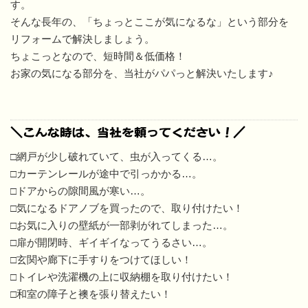
す。
そんな長年の、「ちょっとここが気になるな」という部分を
リフォームで解決しましょう。
ちょこっとなので、短時間＆低価格！
お家の気になる部分を、当社がパパっと解決いたします♪
＼こんな時は、当社を頼ってください！／
□網戸が少し破れていて、虫が入ってくる…。
□カーテンレールが途中で引っかかる…。
□ドアからの隙間風が寒い…。
□気になるドアノブを買ったので、取り付けたい！
□お気に入りの壁紙が一部剥がれてしまった…。
□扉が開閉時、ギイギイなってうるさい…。
□玄関や廊下に手すりをつけてほしい！
□トイレや洗濯機の上に収納棚を取り付けたい！
□和室の障子と襖を張り替えたい！