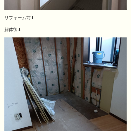
リフォーム前⬆
解体後⬇