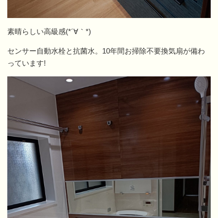
素晴らしい高級感(*´∀｀*)
センサー自動水栓と抗菌水。10年間お掃除不要換気扇が備わ
っています!