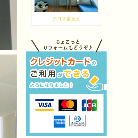
張替え
床張替え
カーテン・