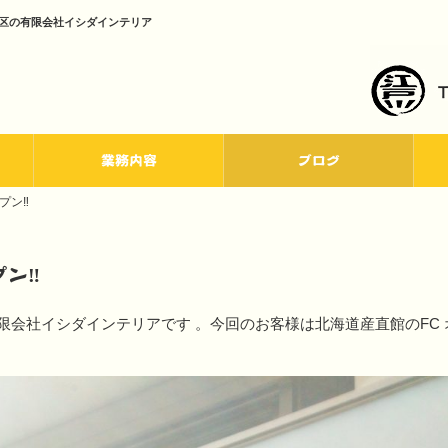
川区の有限会社イシダインテリア
業務内容
ブログ
プン‼
プン‼
有限会社イシダインテリアです 。今回のお客様は北海道産直館のFC 