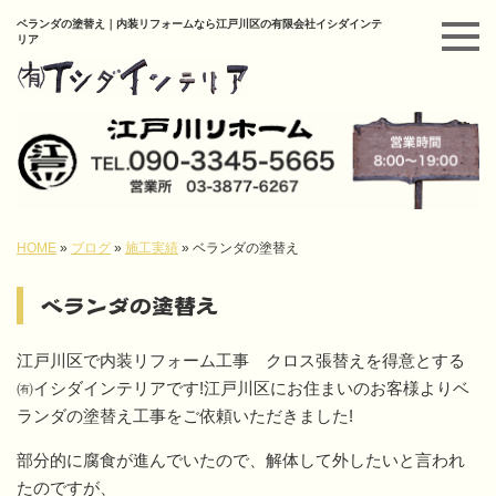
ベランダの塗替え｜内装リフォームなら江戸川区の有限会社イシダインテ
リア
HOME
»
ブログ
»
施工実績
»
ベランダの塗替え
ベランダの塗替え
江戸川区で内装リフォーム工事 クロス張替えを得意とする
㈲イシダインテリアです!江戸川区にお住まいのお客様よりベ
ランダの塗替え工事をご依頼いただきました!
部分的に腐食が進んでいたので、解体して外したいと言われ
たのですが、