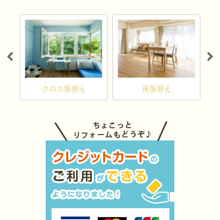
カーテン・ブライン
ス張替え
床張替え
工事