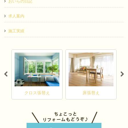
おいらの日記
求人案内
施工実績
カ
クロス張替え
床張替え