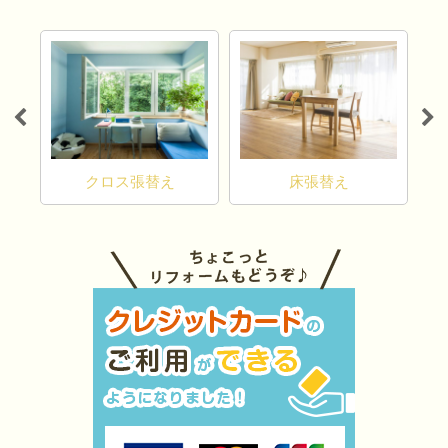
カ
クロス張替え
床張替え