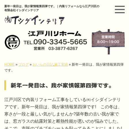
新年一発目は、我が家情報第四弾です。｜内装リフォームなら江戸川区の
有限会社イシダインテリア
HOME
»
ブログ
»
おいらの日記
,
施工実績
»
新年一発目は、我が家情報第四弾
です。
新年一発目は、我が家情報第四弾です。
江戸川区で内装リフォーム工事をしている㈲イシダインテリ
アです。新年一発目は、我が家情報第四弾です! この冬は、
寒さが一段と厳しい気がしませんか?築年数の古い我が家で
は、窓ガラスの結露対策と断熱性能が悪いのが悩みでした。
そこで、市販のプチプチシートを貼ってみることにしました!