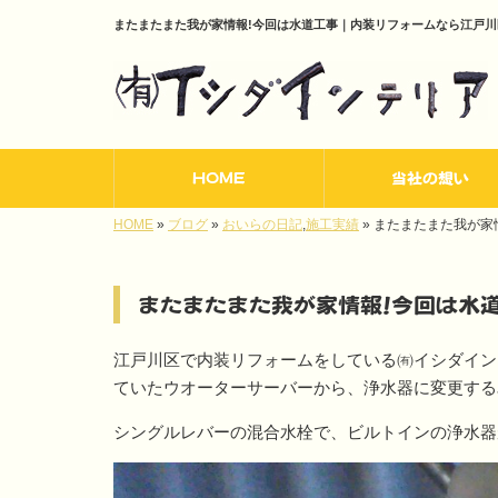
またまたまた我が家情報!今回は水道工事｜内装リフォームなら江戸
HOME
当社の想い
HOME
»
ブログ
»
おいらの日記
,
施工実績
»
またまたまた我が家
またまたまた我が家情報!今回は水
江戸川区で内装リフォームをしている㈲イシダイン
ていたウオーターサーバーから、浄水器に変更する
シングルレバーの混合水栓で、ビルトインの浄水器が