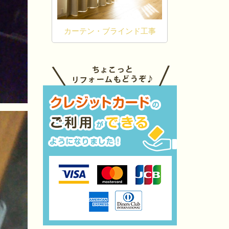
ダイノックシ
え
カーテン・ブラインド工事
ィ